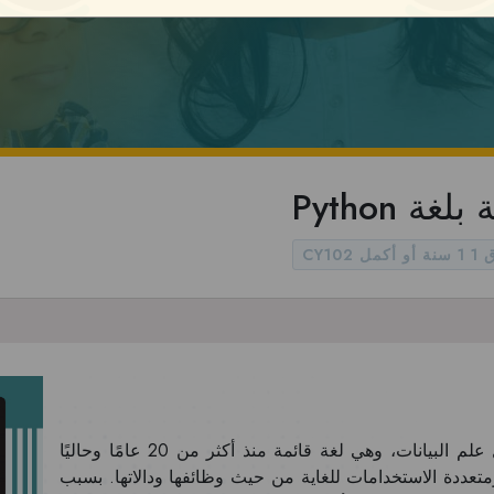
جة بلغة
أو أكمل
تُستخدم لغة Python على نطاق واسع في مجال علم البيانات، وهي لغة قائمة منذ أكثر من 20 عامًا وحاليًا
متعددة الاستخدامات للغاية من حيث وظائفها ودالاتها. بسبب