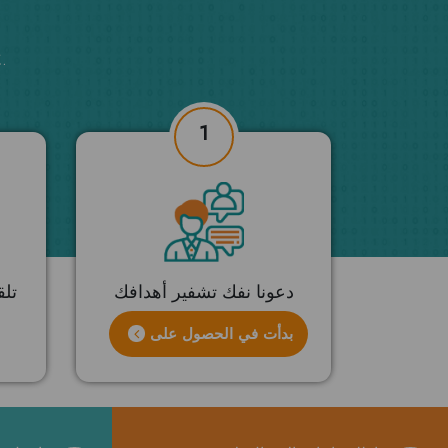
ابدأ اليوم ، بدون مخاطر 3 جلسا
1
دعونا نفك تشفير أهدافك
تل
بدأت في الحصول على