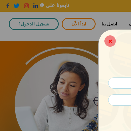
@ تابعونا على
اتصل بنا
ابدأ الاّن
تسجيل الدخول1
×