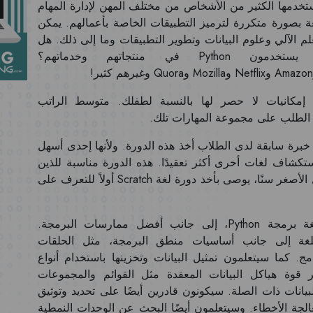
ستخدمها الكثير من الأشخاص من مختلف المهن لإدارة المهام
لغة بصورة متكررة لترميز التطبيقات الخاصة بأعمالهم. يمكن
صطناعي والتعلم الآلي وعلوم البيانات وتطوير التطبيقات وما إلى ذلك. هل
تعلم أن معظم عمالقة التكنولوجيا يستخدمون Python في منتجاتهم وخدماتهم؟
كيفية البرمجة بلغة Python تعني إمكانيات لا حصر لها بالنسبة لطفلك. متوسط الراتب
لا يلزم توفر خبرة سابقة لدى الطلاب أخذ هذه الدورة. ولأنها إحدى أسهل
استكشاف لغات أخرى أكثر تعقيدًا. هذه الدورة مناسبة للذين
لديهم فهم جيد لأساسيات الجبر. بالنسبة للأطفال الأصغر سنًا، يوصى بأخذ دورة لغة Scratch أولاً للتعرف على
في هذه الدورة، سيتعلم الطلاب أساسيات لغة برمجة Python، إلى جانب أفضل ممارسات البرمجة.
اللغة إلى جانب أساسيات منطق البرمجة، مثل الحلقات
. كما سيتعلمون تمثيل البيانات وتخزينها باستخدام أنواع
ى تسخير قوة هياكل البيانات المعقدة مثل القوائم والمجموعات
نات ذات الصلة. سيكونون قادرين أيضًا على تحديد وتوثيق
جة الأخطاء. وسيتعلمون أيضًا البحث عن الوحدات النمطية