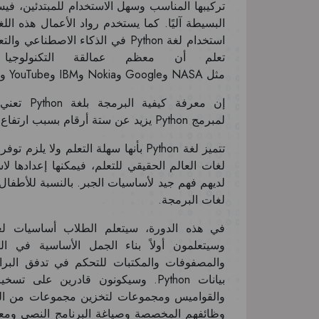
تركيبها المناسب وسهل الاستخدام للمبتدئين، في
البسيطة آليًا. كما يستخدم رواد الأعمال هذه ال
استخدام لغة Python في الذكاء الا
مثل NASA وGoogle وNokia وIBM وYouTube وAmazon وNetflix وMozilla وQuora وغيرهم كثير!
إن معرفة 
لمبرمج Python يزيد عن ستة أرقام بسبب ارتفاع الطلب على مجموعة المهارات تلك.
تتميز لغة Python بأنها سهلة التعلم و
لغات العالم الحقيقي للتعلم، فيمكنها إعدادها ل
لغات البرمجة.
وسيتعلمون أولاً بناء الجمل الأساسية في 
والمصفوفات والمكتبات للتحكم في تدفق البرامج
بيانات Python. وسيكونون قادرين عل
والقواميس ومجموعات لتخزين مجموعات من البيا
وظائفهم المخصصة وصياغة البرنامج النصي ومعال