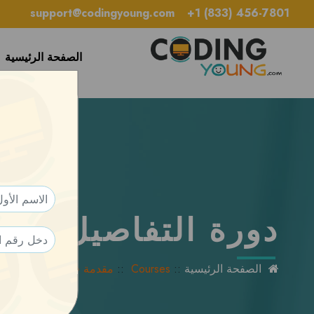
×
support@codingyoung.com
+1 (833) 456-7801
يغلق
الصفحة الرئيسية
دورة التفاصيل
الصفحة الرئيسية
::
Courses
::
Python مقدمة في البرمجة بلغة